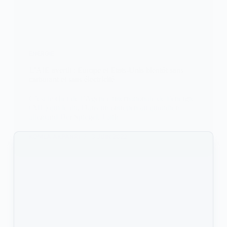
ENERGIE
L’AIE avertit : Europe et Etats-Unis bientôt sans
carburant et sans électricité
C’est le chef de l’Agence internationale de l’énergie
(AIE) qui le dit. Dans un entretien au quotidien
allemand Der Spiegel, Fatih
KOMLA AKPANRI
3 JUIN 2022