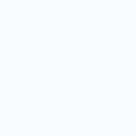
FOOTBALL
CDM 2022/barrages: la liste du Ghana dévoilée
L’entraîneur des Black Stars du Ghana Otto Addo a
publié la liste…
KOMLA AKPANRI
22 MARS 2022