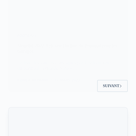
FOOTBALL
Mondial 2022 (Q): voici la liste du Portugal pour les
barrages
La liste des joueurs convoqués par le sélectionneur
du portugal Fernando Santos…
KOMLA AKPANRI
17 MARS 2022
SUIVANT