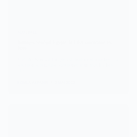
FOOTBALL
Barrages Sénégal-Egypte: la FIFA sanctionne les
lions
L'affaire Sénégal-Egypte est finalement tranchée. La
sélection sénégalaise sanctionné d'un match à huis
clos
KOMLA AKPANRI
2 MAI 2022