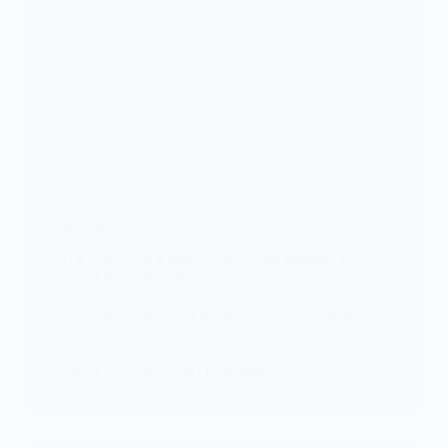
FOOTBALL
RDC/barrages: 8 joueurs manquent toujours à
l’appel de la sélection
Alors que toutes les sélections africaines engagées
dans les barrages qualificatifs à…
KOMLA AKPANRI
24 MARS 2022