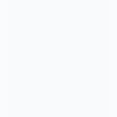
FOOTBALL
CDM Qatar 2022/barrages: le Cameroun qualifié
après les prolongations
Le Cameroun de Samuel Eto’o obtient la
qualificationpour la coupe du monde…
KOMLA AKPANRI
30 MARS 2022