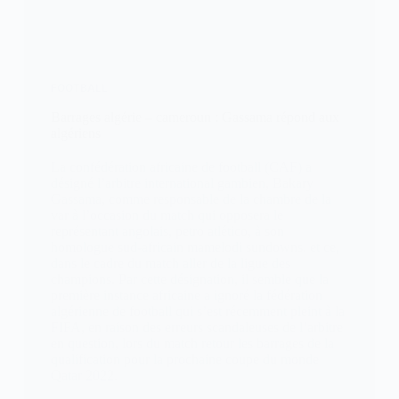
FOOTBALL
Barrages algérie – cameroun : Gassama répond aux
algériens
La confédération africaine de football (CAF) a
désigné l’arbitre international gambien, Bakary
Gassama, comme responsable de la chambre de la
var à l’occasion du match qui opposera le
représentant angolais, petro atlético, à son
homologue sud-africain mamelodi sundowns. et ce,
dans le cadre du match aller de la ligue des
champions. Par cette désignation, il semble que la
première instance africaine a ignoré la fédération
algérienne de football qui s’est récemment pleint à la
FIFA, en raison des erreurs scandaleuses de l’arbitre
en question, lors du match retour les barrages de la
qualification pour la prochaine coupe du monde
Qatar 2022.