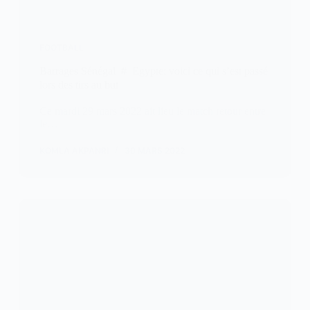
FOOTBALL
Barrages Sénégal ＃ Egypte: voici ce qui s’est passé
lors des tirs au but
Ce mardi 29 mars 2022 ait lieu le match retour entre
le…
KOMLA AKPANRI
30 MARS 2022