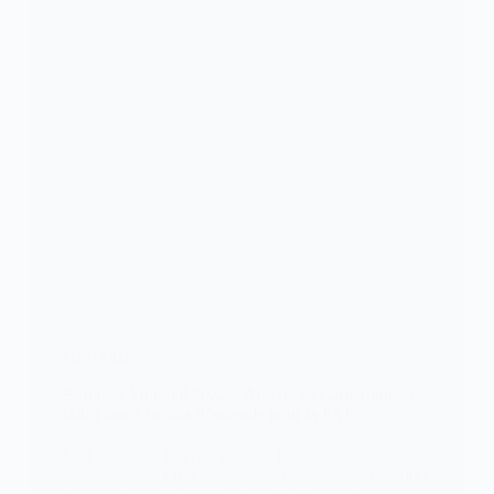
FOOTBALL
Barrages Mondial 2022 – Algérie vs Cameroun : 3
000 Francs suisses d’amende pour la FAF
La Fédération International de Football
Association（FIFA） a infligé une amende de 3000