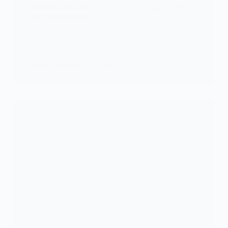
Barrages Qatar 2022: que des forfaits dans le nid des
lions indomptables
Les forfaits s’enchaînent dans le camp des lions
indomptables du Cameroun à…
KOMLA AKPANRI
23 MARS 2022