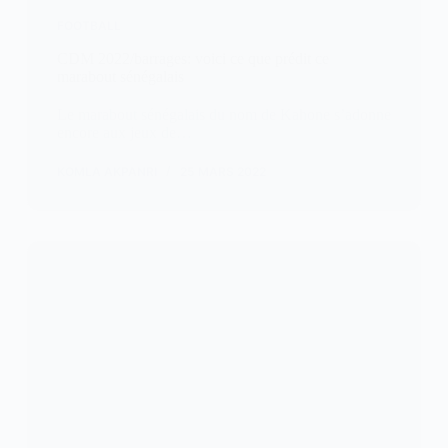
FOOTBALL
CDM 2022/barrages: voici ce que prédit ce
marabout sénégalais
Le marabout sénégalais du nom de Kahone s’adonne
encore aux jeux de…
KOMLA AKPANRI
25 MARS 2022