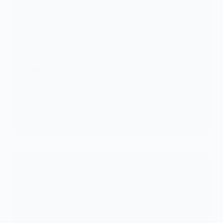
FOOTBALL
Mondial 2022: l’Angleterre étrille l’Iran, Sénégal
battu
L’Angleterre a atomisé l’Iran cet après midi dans le
cadre de la…
KOMLA AKPANRI
21 NOVEMBRE 2022