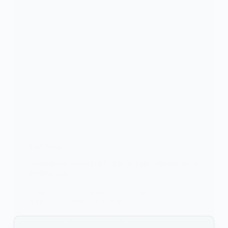
FOOTBALL
Préliminaire coupe CAF: ASCK battu, éliminé dès le
premier tour
Un dimanche noir pour les clubs togolais. Le
représentant togolais en coupe…
KOMLA AKPANRI
19 SEPTEMBRE 2021