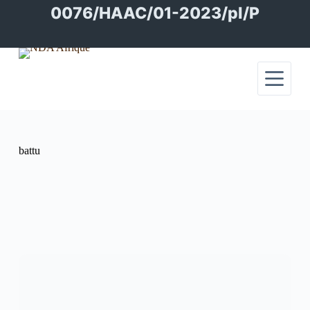
Passer
0076/HAAC/01-2023/pl/P
au
contenu
battu