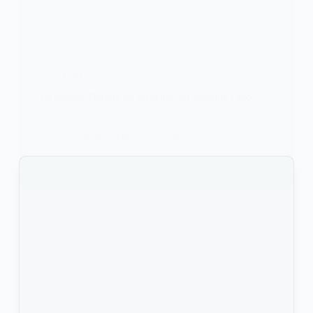
FOOTBALL
Le groupe Bolloré en difficulté au Burkina Faso
Depuis un temps, une bataille judiciaire s’est lancée
entre l’entreprise Burkinabé Sopam…
KOMLA AKPANRI
20 JUIN 2021