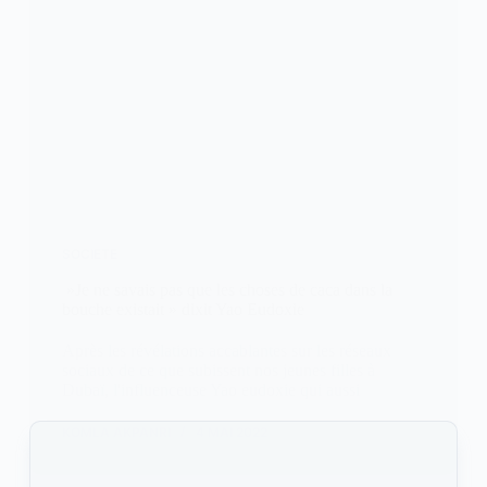
SOCIETE
»Je ne savais pas que les choses de caca dans la
bouche existait » dixit Yao Eudoxie
Après les révélations accablantes sur les réseaux
sociaux de ce que subissent nos jeunes filles à
Dubaï, l'influenceuse Yao eudoxie qui aussi
KOMLA AKPANRI
4 MAI 2022