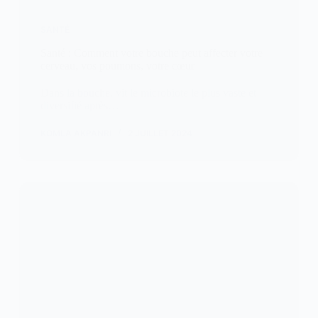
SANTÉ
Santé : Comment votre bouche peut affecter votre
cerveau, vos poumons, votre cœur
Dans la bouche, vit le microbiote le plus vaste et
diversifié après…
KOMLA AKPANRI
2 JUILLET 2024