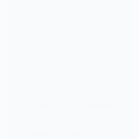
DIVERS
Saviez-vous que la bouche est une arme puissante ?
Les mots qui en sortent ont le pouvoir de bâtir ou
de…
KOMLA AKPANRI
24 NOVEMBRE 2024