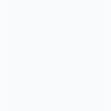
SANTÉ
Xérostomie : pourquoi ai-je parfois la bouche sèche
?
La xérostomie est caractérisée par un manque de
salive, entraînant cette désagréable sensation de
bouche sèche. Une situation à ne pas négliger
KOMLA AKPANRI
19 JUIN 2022