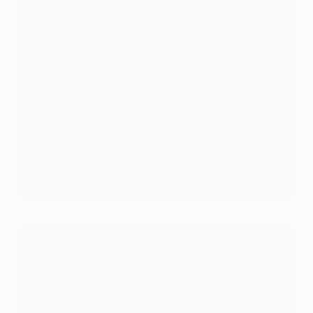
DIVERS
Des poils ont poussé dans la bouche de cet homme
de 40 ans
Quelle surprise pour ce patient lors qu’il est retrouvé
face à un…
KOMLA AKPANRI
7 MARS 2025