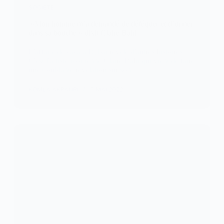
SOCIETE
»Mon homme m’a demandé de déféquer et d’uriner
dans sa bouche » dixit Claire Bahi
L'affaire de caca à Dubaï révèle d'autres histoires.
C'est l'artiste ivoirienne Claire Bahi qui vient de faire
une troublante révélation sur son
KOMLA AKPANRI
5 MAI 2022