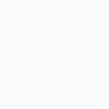
ALERTE
Bénin/scandale: des cadavres calcinés à la morgue de
Porto-Novo
Dans un communiqué publié ce vendredi 5