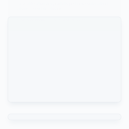
La prolifération des produits périmés, contrefaits et
falsifiés prend de plus en…
KOMLA AKPANRI
14 DÉCEMBRE 2022