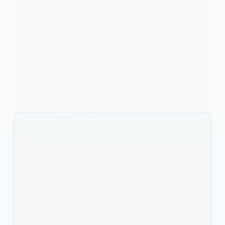
POLITIQUE
Burkina Faso : les émissaires de la CEDEAO
satisfaits des échanges avec Ibrahim TRAORÉ
La délégation de la Communauté économique des
États de l’Afrique de de…
KOMLA AKPANRI
4 OCTOBRE 2022