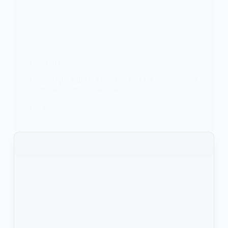
FOOTBALL
Centrafrique/Elim CAN 2024: La FCF rêve toujours
à une qualification historique
Les Fauves rentrent dans la dernière étape de
préparation à Bangui avant…
KOMLA AKPANRI
23 AOÛT 2023