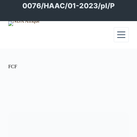
Passer
0076/HAAC/01-2023/pl/P
au
contenu
FCF