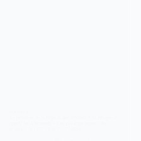
POLITIQUE
Le président de la République fédérale d’Allemagne a
appelé les Allemands « à ne pas avoir honte » du
souvenir de l’attentat contre l’URSS
Le président de la RFA Frank-Walter