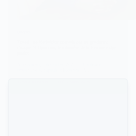
DIVERS
Tchad : un féminicide commis par un gendarme
choque N’Djamena, le ministère de la Femme exige
justice
N’Djamena, 7 décembre 2025 — Un drame
bouleverse la capitale tchadienne. À…
KOMLA AKPANRI
13 DÉCEMBRE 2025