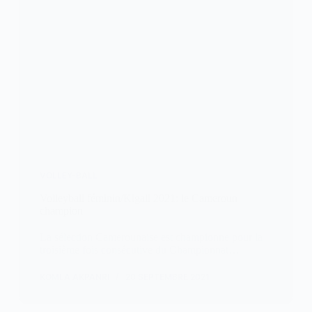
VOLLEY-BALL
Volleyball féminin/Kigali 2021: le Cameroun
champion
La sélection Camerounaise est championne pour la
troisième fois consécutive du Championnat…
KOMLA AKPANRI
20 SEPTEMBRE 2021