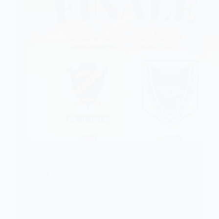
FOOTBALL
Togo/Finale du championnat féminin : ASKO et AS
OTR s’affrontent à Atakpamé
Le football féminin togolais connaîtra son apothéose
ce dimanche 8 février 2026…