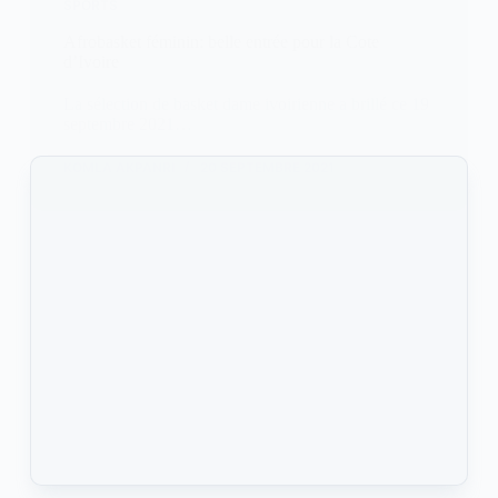
SPORTS
Afrobasket féminin: belle entrée pour la Cote
d’Ivoire
La sélection de basket dame ivoirienne a brillé ce 19
septembre 2021…
KOMLA AKPANRI
20 SEPTEMBRE 2021