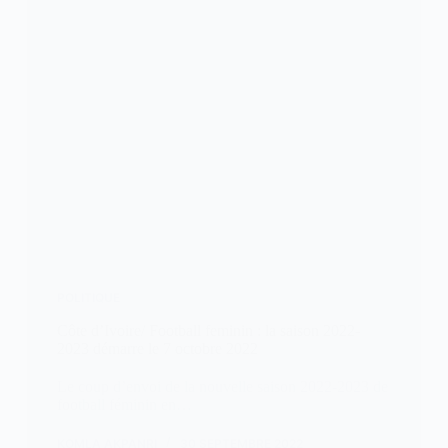
POLITIQUE
Côte d’Ivoire/ Football feminin : la saison 2022-
2023 démarre le 7 octobre 2022
Le coup d’envoi de la nouvelle saison 2022-2023 de
football féminin en…
KOMLA AKPANRI
30 SEPTEMBRE 2022