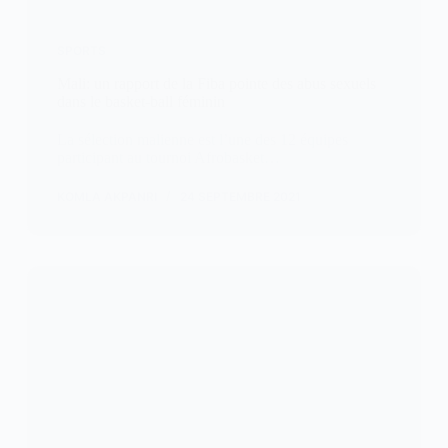
SPORTS
Mali: un rapport de la Fiba pointe des abus sexuels
dans le basket-ball féminin
La sélection malienne est l’une des 12 équipes
participant au tournoi Afrobasket…
KOMLA AKPANRI
24 SEPTEMBRE 2021