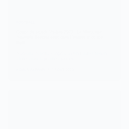
FOOTBALL
Coupe du monde féminin 2023 : La Marocaine
Nouhaila Benzina entre dans l’histoire avec son
hijab
Nouhaila Benzina s’apprête à entrer dans l’histoire
en devenant la première joueuse…
KOMLA AKPANRI
1 AOÛT 2023