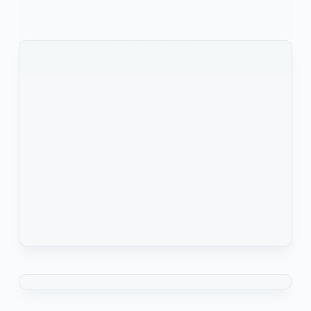
Le monde de TikTok a récemment été secoué par un
scandale impliquant…
KOMLA AKPANRI
31 JANVIER 2025