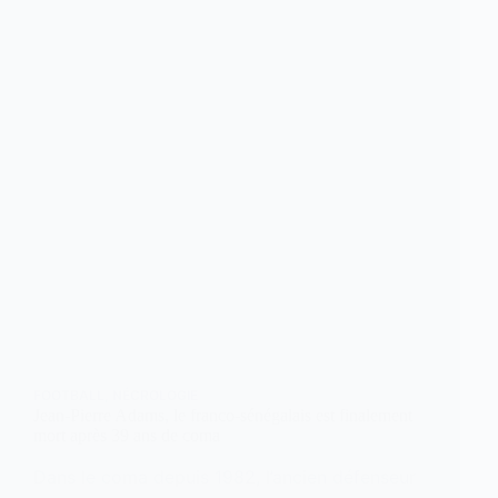
FOOTBALL
,
NÉCROLOGIE
Jean-Pierre Adams, le franco-sénégalais est finalement
mort après 39 ans de coma
Dans le coma depuis 1982, l’ancien défenseur