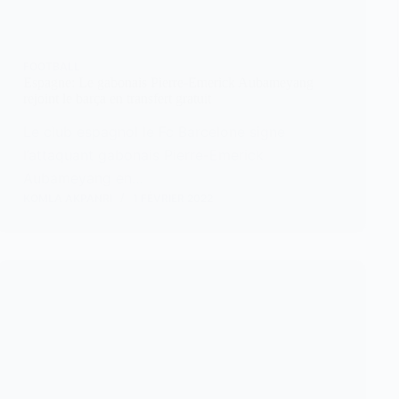
FOOTBALL
Espagne: Le gabonais Pierre-Emerick Aubameyang
rejoint le barça en transfert gratuit
Le club espagnol le Fc Barcelone signe
l’attaquant gabonais Pierre-Emerick
Aubameyang en…
KOMLA AKPANRI
1 FÉVRIER 2022