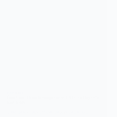
FOOTBALL
États-Unis : Denis Bouanga envoie LAFC en Play-Offs
pour le titre
C’est désormais officiel depuis cette nuit,