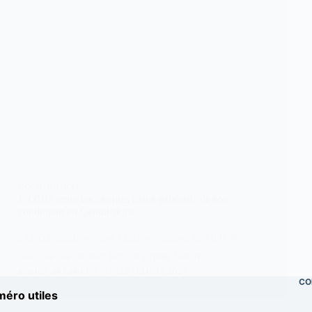
COOPÉRATION
L’ONU retire les casques bleus gabonais de son
contingent en Centrafrique
L’Organisation des Nations unies (ONU) a
décidé de retirer les casques bleus…
KOMLA AKPANRI
17 SEPTEMBRE 2021
CO
éro utiles