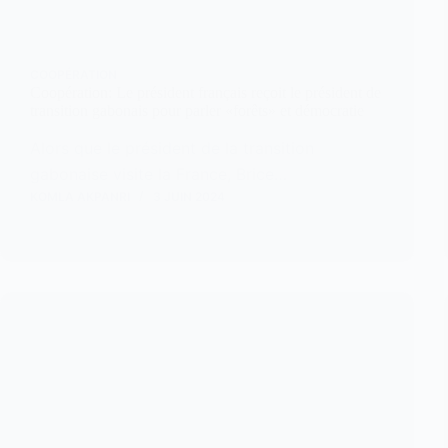
COOPÉRATION
Coopération: Le président français reçoit le président de
transition gabonais pour parler «forêts» et démocratie
Alors que le président de la transition
gabonaise visite la France, Brice…
KOMLA AKPANRI
3 JUIN 2024