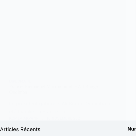
DIPLOMATIE
France: Emmanuel Macron humilie Ali Bongo
Ondimba
Le président gabonais Ali Bongo Ondimba a
été humilié en France par…
KOMLA AKPANRI
16 NOVEMBRE 2021
Num
Articles Récents