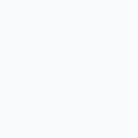
FOOTBALL
Chine : Ce joueur gabonais est mort après une chute du
11ᵉ étage de son immeuble à Zhejiang
Aaron Boupendza est mort à 28 ans en Chine,