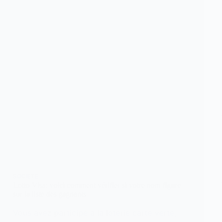
SOCIETE
Lotto Visa: voici comment vérifier si votre nom figure
sur la liste des gagnants
Vous avez participé à la loterie carte verte,