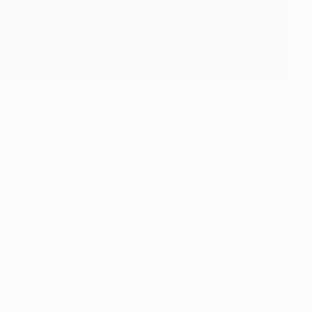
autrement connue sous le nom de “Diversity
Immigrant Visa program” ou encore “DV
Lottery”
KOMLA AKPANRI
21 AVRIL 2022