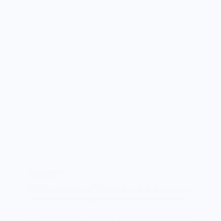
DIPLOMATIE
Vladimir Poutine « l’OTAN a franchi la ligne rouge
et doit fournir des garanties sécuritaires à la Russie »
Le président russe a évoqué les manœuvres militaires