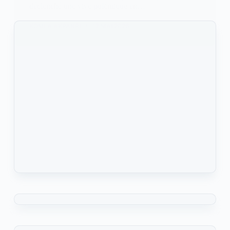
déclenché une vive polémique en…
KOMLA AKPANRI
17 MAI 2026