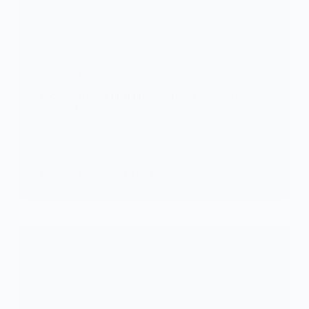
POLITIQUE
Football/Gianni Infantino : «Arrêtez d’appeler
Samuel Eto’o la légende africaine parce que…»
Samuel Eto’o l’actuel président de la Fecafoot, a
marqué à jamais, l’histoire…
KOMLA AKPANRI
16 MAI 2023