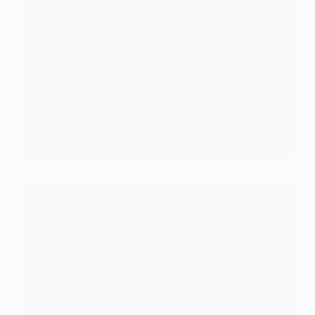
FOOTBALL
Football: Gianni Infantino, « le marocain ? »
Pourquoi les rivalités politiques entre l’Algérie et le
Maroc se retrouvent sur…
KOMLA AKPANRI
15 JANVIER 2023