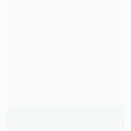
FOOTBALL
CAN 2021: Gianni Infantino félicite Samuel Eto’o
La Coupe d’Afrique des Nations（CAN）
Cameroun 2021 est bien terminée sur une bonne…
KOMLA AKPANRI
12 FÉVRIER 2022