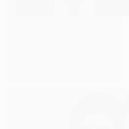
ALERTE
Golfe : après les attaques sanglantes, Trump veut
rencontrer le guide iranien Mojtaba Khamenei
La nuit a été meurtrière dans le Golfe. Les
affrontements entre les…
KOMLA AKPANRI
3 JUIN 2026