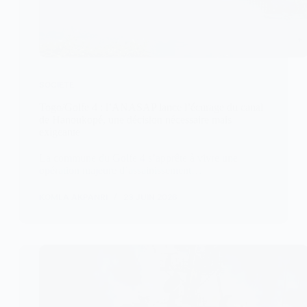
SOCIETE
Togo/Golfe 4 : l’ANASAP lance l’écurage du canal
de Hanoukopé, une décision nécessaire mais
exigeante
La commune du Golfe 4 s’apprête à vivre une
opération majeure d’assainissement…
KOMLA AKPANRI
23 JUIN 2026