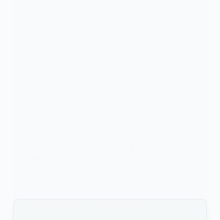
SOCIETE
Conflit territorial entre le Golfe-5 et Golfe-7 : Le
ministre Boukpessi donne raison à Aimé Koffi
Djikounou
Le Ministre d’Etat, de l’Administration territoriale,
de la décentralisation et du développement…
KOMLA AKPANRI
14 DÉCEMBRE 2021