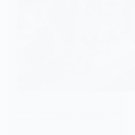
ALERTE
Golfe/Affrontements nocturnes : un navire américain
gravement endommagé selon Yedioth Ahronoth
Le média israélien Yedioth Ahronoth a rapporté,