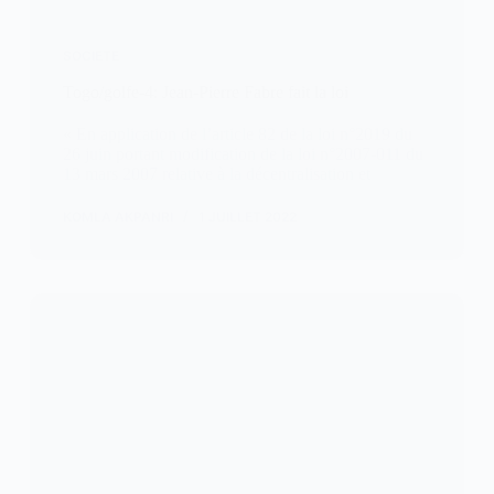
SOCIETE
Togo/golfe-4: Jean-Pierre Fabre fait la loi
« En application de l’article 82 de la loi n°2019 du
26 juin portant modification de la loi n°2007-011 du
13 mars 2007 relative à la décentralisation et
KOMLA AKPANRI
1 JUILLET 2022