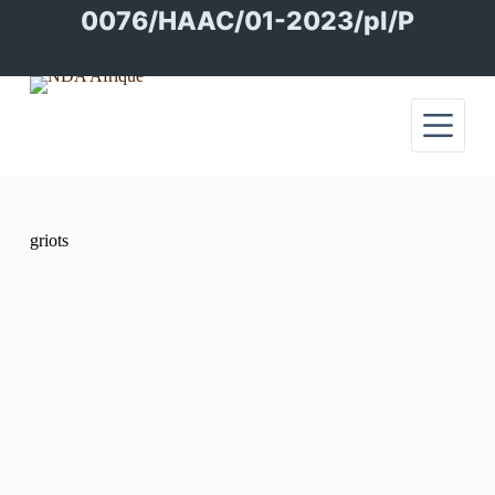
Passer
0076/HAAC/01-2023/pl/P
au
contenu
griots