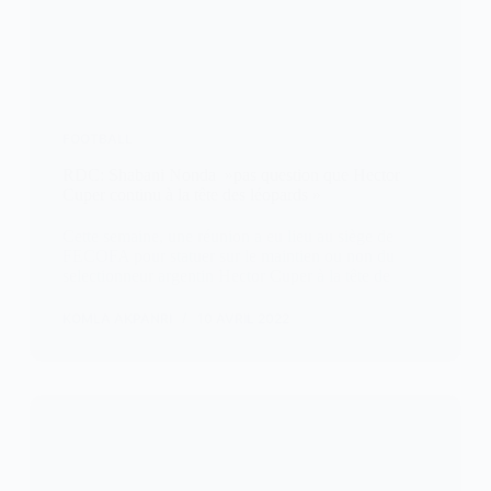
FOOTBALL
RDC: Shabani Nonda »pas question que Hector
Cuper continu à la tête des léopards »
Cette semaine, une réunion a eu lieu au siège de
FECOFA pour statuer sur le maintien ou non du
selectionneur argentin Hector Cuper à la tête de
KOMLA AKPANRI
10 AVRIL 2022