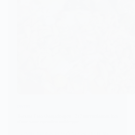
DIVERS
Burkina Faso/Ouagadougou : 217 interpellations lors
d’une vaste opération antidrogue
La Police nationale du Burkina Faso a mené une