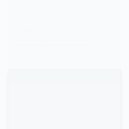
SOCIETE
France : 874 voitures incendiées et 441
interpellations dans la nuit du nouvel an
En France, 874 voitures ont été incendiées et 441
personnes interpellées au…
KOMLA AKPANRI
2 JANVIER 2022