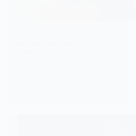
POLITIQUE
Iran et la bombe : entre survie et
puissance
L’histoire contemporaine de l’Iran est
marquée par une succession de
traumatismes et…
KOMLA AKPANRI
17 JUILLET 2026