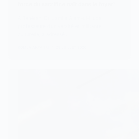
force du sacrifice naît dans le foyer”
À Téhéran, Dr. Jamila Alam-ul-Huda,
professeure d’université et militante
culturelle, a adressé…
KOMLA AKPANRI
28 JUILLET 2026