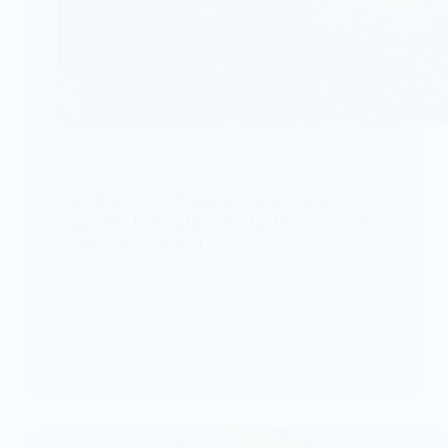
ALERTE
Au Liban, une frappe meurtrière
rappelle la fragilité de la désescalade
au Moyen-Orient
L’annonce d’un accord entre les États-Unis
et l’Iran avait nourri l’espoir d’une…
KOMLA AKPANRI
17 JUIN 2026