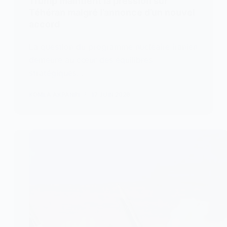
Trump maintient la pression sur
Téhéran malgré l’annonce d’un nouvel
accord
La question du programme nucléaire iranien
demeure au cœur des équilibres
stratégiques…
KOMLA AKPANRI
17 JUIN 2026