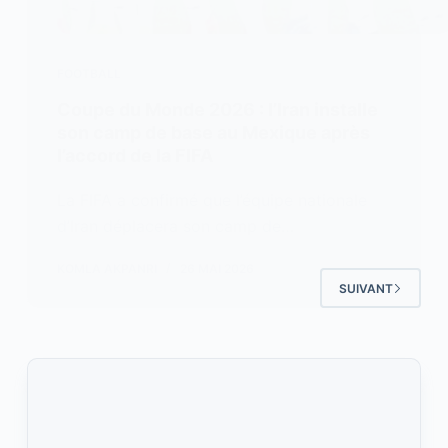
FOOTBALL
Coupe du Monde 2026 : l’Iran installe
son camp de base au Mexique après
l’accord de la FIFA
La FIFA a confirmé que l’équipe nationale
d’Iran déplacera son camp de…
KOMLA AKPANRI
26 MAI 2026
SUIVANT