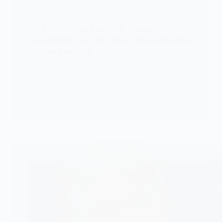
ALERTE
USA/Le Congrès défie Trump :
résolution pour le retrait immédiat des
troupes en Iran
La Chambre des représentants des États-
Unis a adopté une résolution exigeant le…
KOMLA AKPANRI
4 JUIN 2026