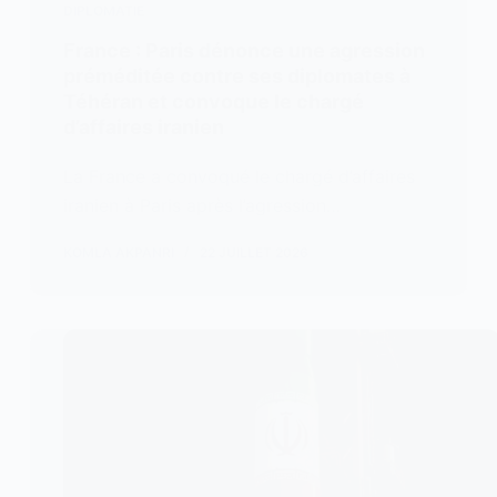
DIPLOMATIE
France : Paris dénonce une agression
préméditée contre ses diplomates à
Téhéran et convoque le chargé
d’affaires iranien
La France a convoqué le chargé d’affaires
iranien à Paris après l’agression…
KOMLA AKPANRI
22 JUILLET 2026