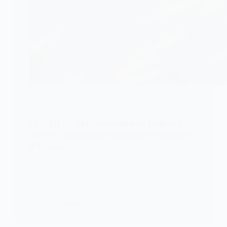
ALERTE
Le CENTCOM poursuit ses frappes
contre l’Iran pour sécuriser le détroit
d’Ormuz
Les forces américaines ont mené leur 11e
nuit consécutive de frappes contre…
KOMLA AKPANRI
23 JUILLET 2026