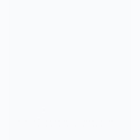
COOPÉRATION
Kennedy Round : Encore 3000 tonnes de riz d’une
valeur de 1,5 milliard de Fcfa pour le Togo
Grâce aux liens d'amitié et de coopération qui