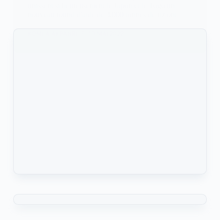
unissent si heureusement le Japon et le Togo un
nouveau round d'aide de 3.000 tonnes de riz ont
KOMLA AKPANRI
13 MAI 2022