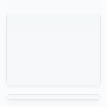
Devis Kigali 2022. Malgré l'absence du Togo, il y
20 ans, les athlètes togolais occupent la
KOMLA AKPANRI
9 JUILLET 2022