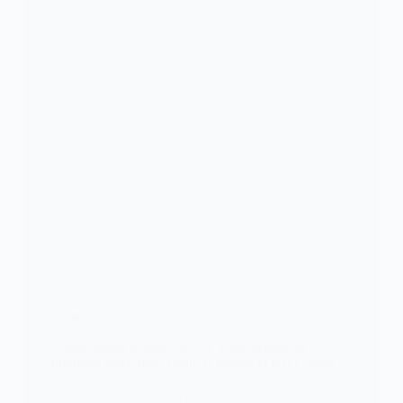
SPORTS
Coupe Davis Kigali 2022: le Togo occupe la
première place dans poule B devant la RD Congo
Les tennismen togolais font parler d'eux à la coupe