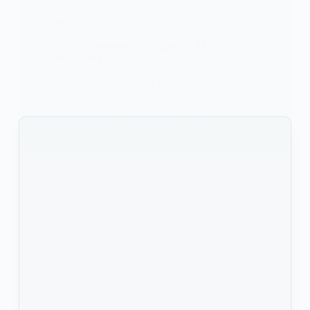
SOCIETE
Levée de la quarantaine obligatoire à l’aéroport de
Lomé ( LFW)
Dans le but de freiner Une mesure qui était destinée
à freiner…
KOMLA AKPANRI
23 SEPTEMBRE 2021