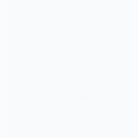
POLITIQUE
Niger: L’opposition nigérienne appelle à la levée des
sanctions imposées au Mali
Les partis d’opposition nigériens ont appelé, jeudi, à
la levée des sanctions…
KOMLA AKPANRI
14 JANVIER 2022