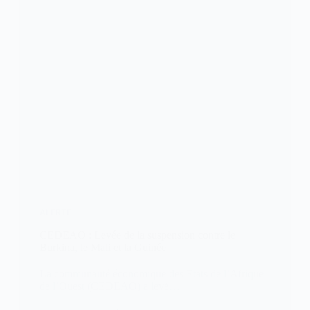
ALERTE
CEDEAO : Levée de la suspension contre le
Burkina, le Mali et la Guinée
La communauté économique des Etats de l’Afrique
de l’Ouest (CEDEAO) a levé…