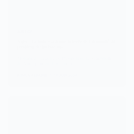
JUSTICE
Niger : La justice ordonne la levée de l’immunité du
président déchu Bazoum
Mohamed Bazoum, ex-Président de la République
du Niger pourrait donc faire face…
KOMLA AKPANRI
14 JUIN 2024