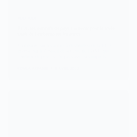
POLITIQUE
RCA: les autorités du pays s’activent pour la levée
totale de l’embargo sur les armes
L’embargo sur les armes à destination de la RCA,
imposé par le Conseil de sécurité de l’ONU qui
continue de peser sur le pays avec ses impacts
KOMLA AKPANRI
8 AVRIL 2022