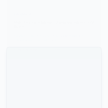
DIPLOMATIE
Mali : La soeur religieuse colombienne enlevée, a été
libérée
Gloria Cécilia NARVAEZ, la soeur religieuse
colombienne a été enlevée le 7…
KOMLA AKPANRI
11 OCTOBRE 2021