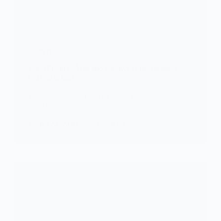
SOCIETE
Côte d’Ivoire : Maa Bio retrouve la liberté après 5
mois de prison
Depuis ce jeudi 20 février 2025, Yelene Kouamé,
plus connue sous le…
KOMLA AKPANRI
21 FÉVRIER 2025