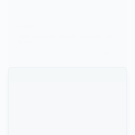
ACCIDENT
Togo/Urgent: un accident grave sur la route Lomé-
Kpalimé
Ce samedi matin, un accident grave a eu lieu sur la
route…
KOMLA AKPANRI
22 MAI 2021