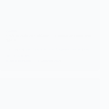
DIVERS
USA/Incendie en Californie : La maison de Diddy reste
intacte
Le manoir de Diddy à Los Angeles reste intact
alors que les…
KOMLA AKPANRI
13 JANVIER 2025