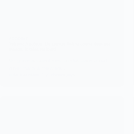
ACCIDENT
Yakasse Attobrou/ Un camion finit sa course dans une
maison, le bilan est lourd
Un grave accident s’est produit dans la nuit
d’hier mardi à mercredi…
KOMLA AKPANRI
21 FÉVRIER 2025