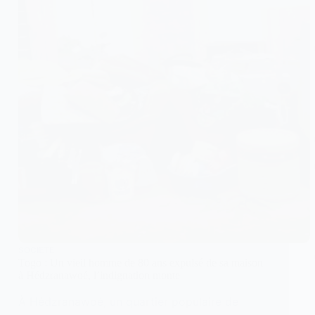
SOCIETE
Togo : Un vieil homme de 80 ans expulsé de sa maison
à Hédzranawoé, l’indignation monte
À Hédzranawoé, un quartier populaire de