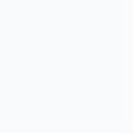
JUSTICE
Espagne : Trois enfants libérés d’une maison d’horreur
Trois enfants ont été libérés d’une « maison de
l’horreur » en Espagne après…
KOMLA AKPANRI
5 JUIN 2025