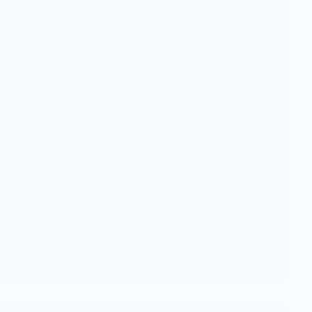
SOCIETE
San Pedro : Un homme met le feu à la maison familiale
après une dispute, six frères gravement brûlés
Une terrible scène s’est produite ce lundi 26
mai 2025 dans le…
KOMLA AKPANRI
27 MAI 2025