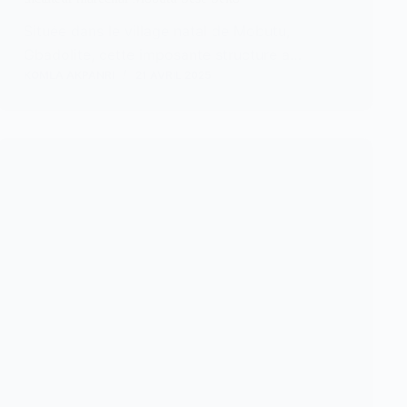
Située dans le village natal de Mobutu,
Gbadolite, cette imposante structure a…
KOMLA AKPANRI
21 AVRIL 2025