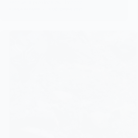
secoue la province du Limpopo.…
KOMLA AKPANRI
10 DÉCEMBRE 2025