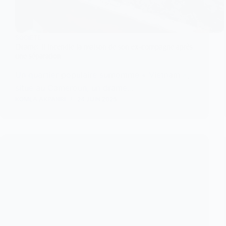
SOCIETE
Drame: Il incendie la maison de son ex-compagne après
une séparation
Un quartier populaire surnommé « Vietnam »,
situé au Cameroun, un drame…
KOMLA AKPANRI
24 JUIN 2025