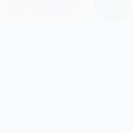
SOCIETE
RDC/Drame à Boma : Une femme battue à mort par
son compagnon
Un fait tragique s’est produit ce lundi 23 juin
dans le quartier…
KOMLA AKPANRI
24 JUIN 2025