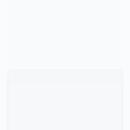
DIPLOMATIE
Afrique centrale : Washington, partenaire stratégique
de Malabo?
Comme une contre-offensive, une semaine après
cette tournée de John Finer, le…
KOMLA AKPANRI
10 DÉCEMBRE 2021