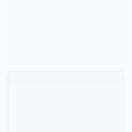
FOOTBALL
France/Benzema à Deschamps: « Menteur tu es un
grand menteur »
L’international français, attaquant du Real Madrid,
Karim Benzema a répondu à Didier…
KOMLA AKPANRI
13 MARS 2023