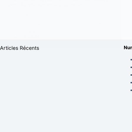
pour libérer la mémoire de vos portables
Malgré que plusieurs personnes utilisent
l’application whatsapp pour communiquer
avec ses proches,…
KOMLA AKPANRI
7 OCTOBRE 2021
Num
Articles Récents