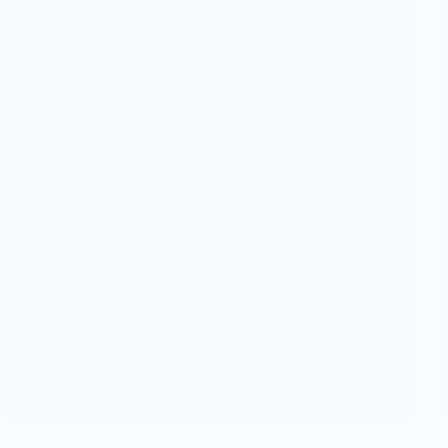
FOOTBALL
France: voici les messages des internautes après
l’élimination du PSG en huitième de finale de la coupe
de France par l’OGC Nice
Ce lundi 31 janvier 2022, dans l’hexagone, la
huitième de finale de…
KOMLA AKPANRI
3 FÉVRIER 2022