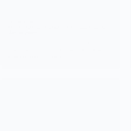
TECHNOLOGIE
Comment activer ou désactiver les messages éphémères
dans un groupe
Vous pouvez envoyer sur WhatsApp des
messages qui disparaîtront en activant les…
KOMLA AKPANRI
28 JUILLET 2022