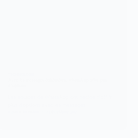
TECHNOLOGIE
Avec les messages éphémères, whatsApp offre pus
d’options
Les équipes de WhatsApp ont décidé d’offrir
plus d’options avec les messages…
KOMLA AKPANRI
7 DÉCEMBRE 2021