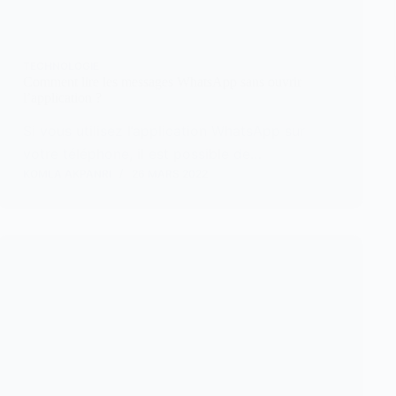
TECHNOLOGIE
Comment lire les messages WhatsApp sans ouvrir
l’application ?
Si vous utilisez l’application WhatsApp sur
votre téléphone, il est possible de…
KOMLA AKPANRI
26 MARS 2022