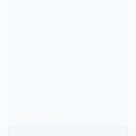
ALERTE
RCA : l’utilisation des mines empêche la libre
circulation des personnes et des biens
Ce n’est que normal si le pays est en phase de
tomber…
KOMLA AKPANRI
7 MARS 2022