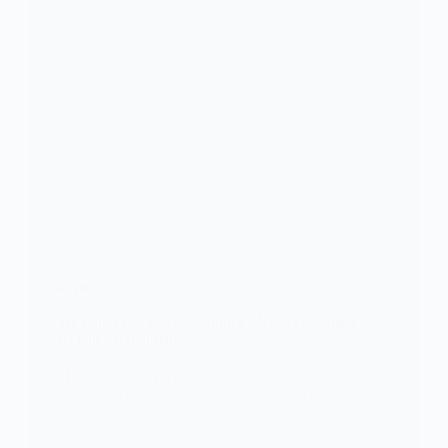
ALERTE
Six mines navales soviétiques découvertes dans le
secteur azerbaïdjanais
Ministère de la Défense Six mines navales
abandonnées à l'époque soviétique ont été
découvertes dans le secteur azerbaïdjanais de la