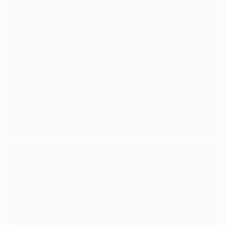
ALERTE
RCA: Arrestation de deux camions privés avec 4
conteneurs contenant des mines et des munitions de
guerre
Arrestation de deux camions privés avec 4
conteneurs, un des mines antipersonnel…
KOMLA AKPANRI
19 MARS 2022