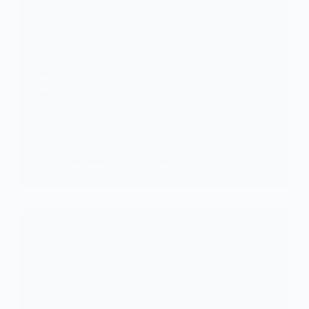
ALERTE
Burkina Faso : Un étudiant, poseur des mines arrêté
La lutte contre le terrorisme continue son bonhomme
de chemin. Le force…
KOMLA AKPANRI
14 OCTOBRE 2024