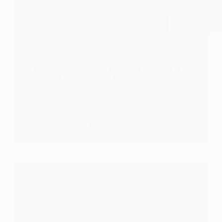
FOOTBALL
Patrice Neveu appelle les supporters togolais à la
patience et au soutien dans la phase de renouveau
À l’occasion de la journée FIFA de mars 2026, le
sélectionneur national…
KOMLA AKPANRI
1 AVRIL 2026