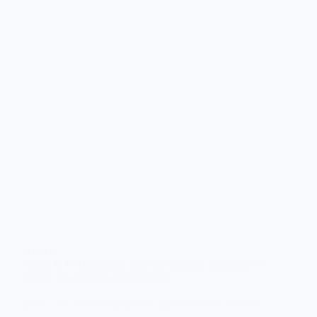
ALERTE
Tchad: la FMM pénètre dans les enclaves terroristes et
élimine des dizaines de personnes
Dans une démonstration claire de ses efforts