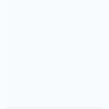
FOOTBALL
Sénégal/primes des joueurs: l’État va verser 924
millions aux 28 lions
Les lions de la Teranga ont gagné pour la première
fois dans…