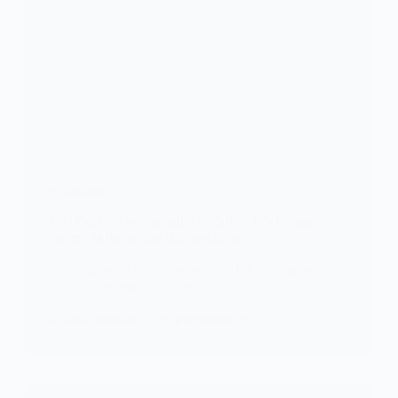
ECONOMIE
L’UE achète une quantité record de GNL russe
malgré la rhétorique des sanctions
En octobre, l’Union européenne(UE) a importé du
GNL russe pour une valeur…
KOMLA AKPANRI
18 DÉCEMBRE 2024