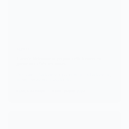
ALERTE
L’armée biolorusse se prépare t’elle à entrer en
guerre aux côtés des russes
Des sources biélorusse rapportent qu’en Biélorussie,
ils ont commencé à souder des…
KOMLA AKPANRI
9 SEPTEMBRE 2024