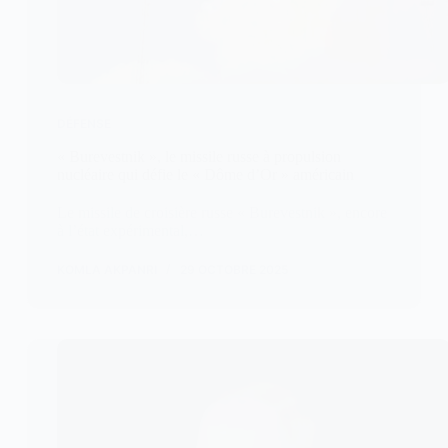
DÉFENSE
« Burevestnik », le missile russe à propulsion
nucléaire qui défie le « Dôme d’Or » américain
Le missile de croisière russe « Burevestnik », encore
à l’état expérimental,…
KOMLA AKPANRI
29 OCTOBRE 2025