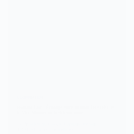
COOPÉRATION
Burkina Faso : Échange entre Ibrahim TRAORE et
le Vice Ministre de la défense russe
Le Président du Faso, le Capitaine Ibrahim
TRAORE, a reçu en audience…