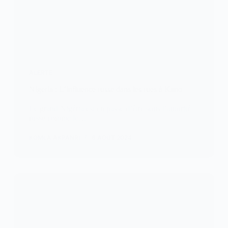
ALERTE
Nigeria : L’influence russe dans les rues à Kano
Le grand Nigéria est en passe d’être sous l’autorité
russe comme le…
KOMLA AKPANRI
6 AOÛT 2024