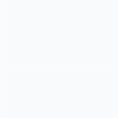
ECONOMIE
Bombardements de navires pétroliers russes
L’Occident a commencé à traquer les pétroliers
transportant du pétrole russe :…
KOMLA AKPANRI
11 FÉVRIER 2025