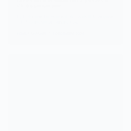
La FIFA interdit au Burkina Faso de jouer avec la
sélection nationale russe
La Fédération Internationale de Football Association
(FIFA) a interdit au Burkina Faso…
KOMLA AKPANRI
1 DÉCEMBRE 2024