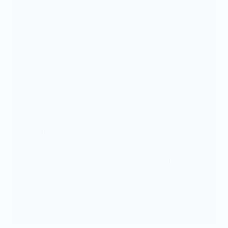
POLITIQUE
Les services secrets américains et espagnols
interceptent un navire russe, puis le relâchent
Les forces américaines et espagnoles ont intercepté
le navire Baltic Summer au…
KOMLA AKPANRI
28 JANVIER 2025