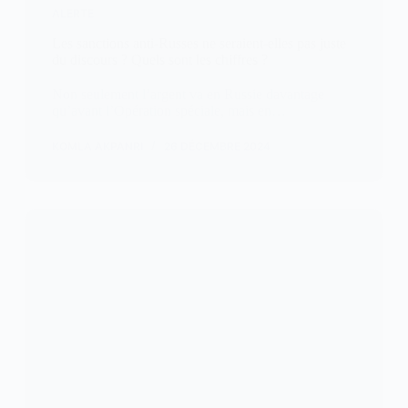
ALERTE
Les sanctions anti-Russes ne seraient-elles pas juste
du discours ? Quels sont les chiffres ?
Non seulement l’argent va en Russie davantage
qu’avant l’Opération spéciale, mais en…
KOMLA AKPANRI
26 DÉCEMBRE 2024