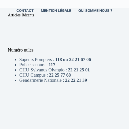
CONTACT
MENTION LÉGALE
QUI SOMME NOUS ?
Articles Récents
Numéro utiles
Sapeurs Pompiers :
118 ou 22 21 67 06
Police secours :
117
CHU Sylvanus Olympio :
22 21 25 01
CHU Campus :
22 25 77 68
Gendarmerie Nationale :
22 22 21 39