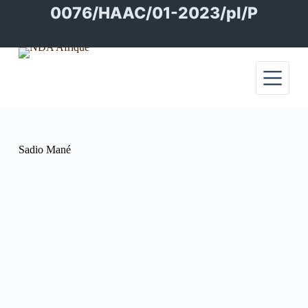
Passer
0076/HAAC/01-2023/pl/P
au
contenu
Sadio Mané