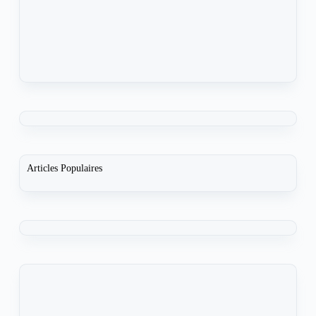
Articles Populaires