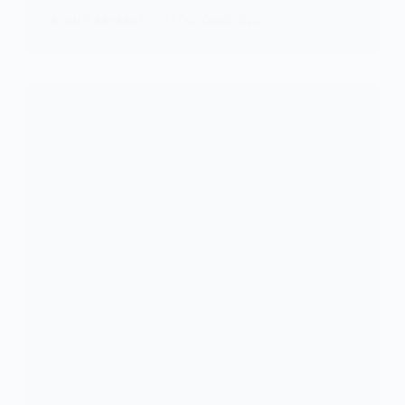
KOMLA AKPANRI
27 OCTOBRE 2022