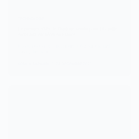
TECHNOLOGIE
Le premier SMS de l’histoire vendu pour 107 mille
euros aux enchères en France
Il a été envoyé le 3 décembre 1992 par Richard
Jarvis, directeur…
KOMLA AKPANRI
24 DÉCEMBRE 2021