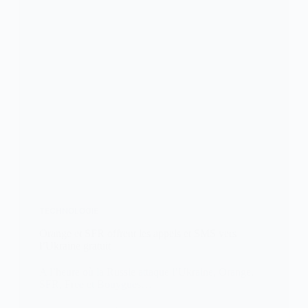
TECHNOLOGIE
Orange et SFR offrent les appels et SMS vers
l’Ukraine gratuit
A l’heure où la Russie attaque l’Ukraine, Orange,
SFR, Free et Bouygues…