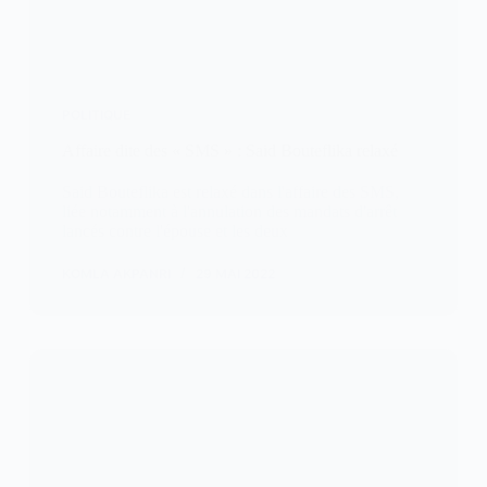
POLITIQUE
Affaire dite des « SMS » : Said Bouteflika relaxé
Said Bouteflika est relaxé dans l'affaire des SMS,
liée notamment à l'annulation des mandats d'arrêt
lancés contre l'épouse et les deux
KOMLA AKPANRI
29 MAI 2022