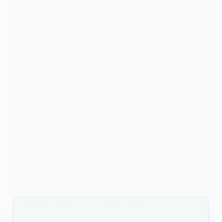
TECHNOLOGIE
Comment programmer l’envoi d’un SMS depuis
l’iPhone ?
Planifiez l’envoi d’un message depuis votre iPhone
en créant une automatisation dans…
KOMLA AKPANRI
8 DÉCEMBRE 2021