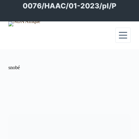
Passer
0076/HAAC/01-2023/pl/P
au
contenu
snobé