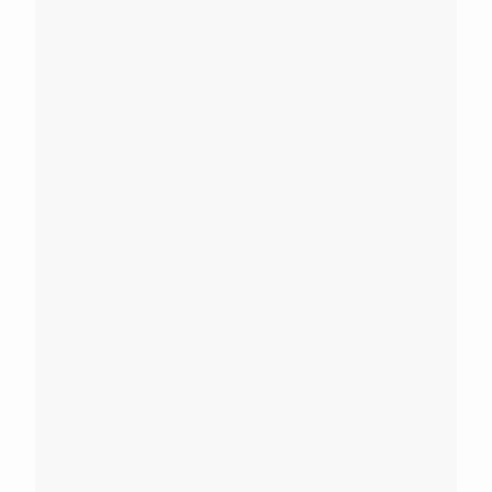
FOOTBALL
Riyad Mahrez snobé, le grand oubli de la CAF ?
La Confédération africaine de football (CAF) n’a
pas retenu l’international algérien Riyad Mahrez