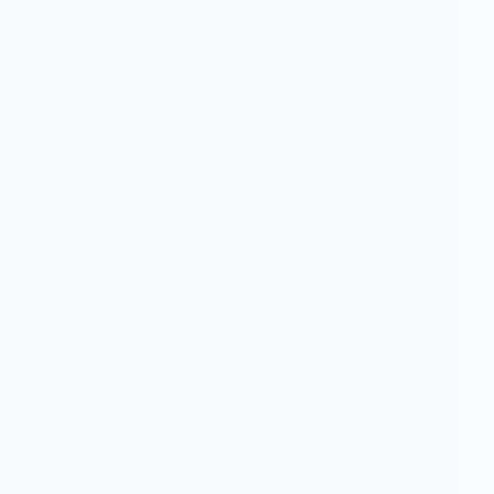
DIVERS
La maison la plus solitaire au monde
Une cabane fascinante, nichée sur les
hauteurs des montagnes italiennes, a été…