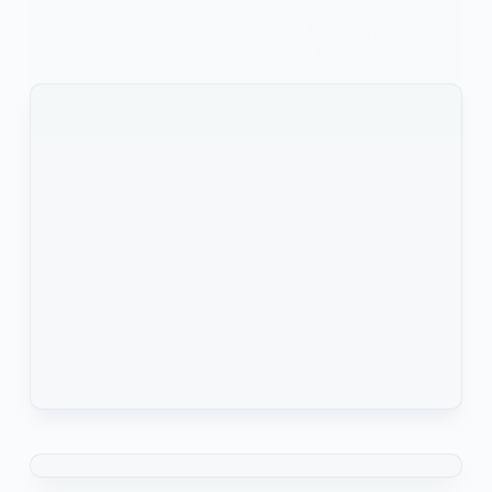
Une tempête politique frappe l’entourage du
président du Français, Emmanuel Macron. Après les
révélations sur « ses liens proches et les
KOMLA AKPANRI
27 NOVEMBRE 2022