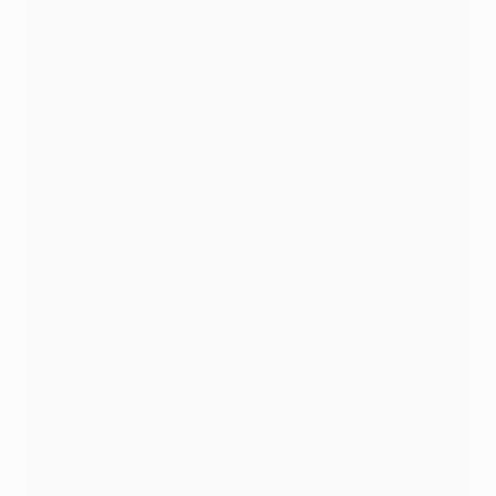
ENVIRONNEMENT
Quelles sont les différentes sources d’eau potable ?
Moins de 1 % de l'eau présente sur Terre est de l'eau
douce liquide. Pour s'approvisionner en eau douce,