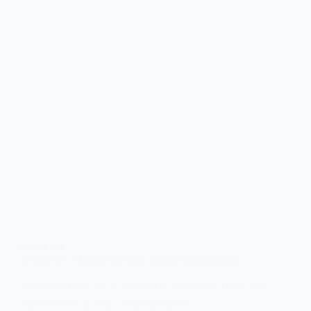
FOOTBALL
Angleterre: Manchester City corrige Southampton
Manchester City a remporté son duel face son
adversaire du jour Southampton.…