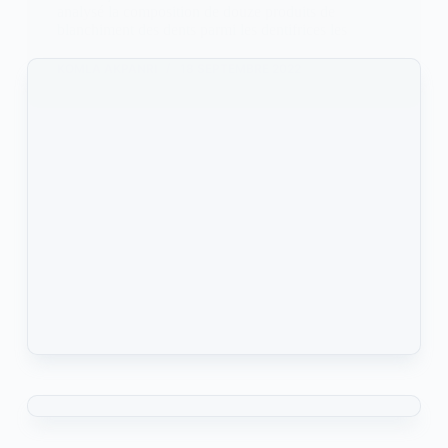
analysé la composition de douze produits de
blanchiment des dents parmi les dentifrices les
KOMLA AKPANRI
18 SEPTEMBRE 2022