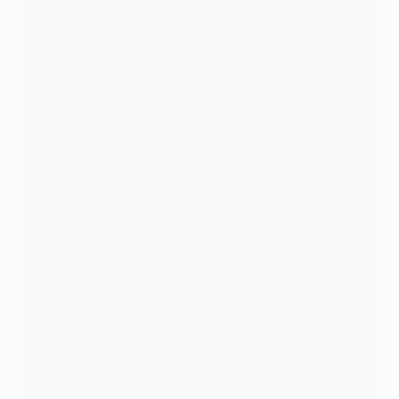
FOOTBALL
Qatar 2022/Cameroun vs Suisse: Voici une
révélation du père de Choupo Maxime
Après l’annonce de la retraite internationale du
gardien André ONANA, d’autres dossiers…