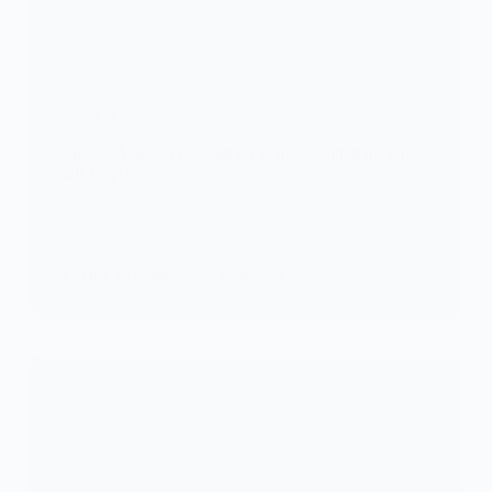
SOCIETE
Suisse: Algérien résidant en France condamné à 10
ans de prison
Le lundi 19 juin 2023, le tribunal criminel près la
cour d’Oran…
KOMLA AKPANRI
23 JUIN 2023