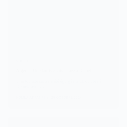
SOCIETE
Algérie : Une touriste suisse tuée à Djanet
Une touriste suisse a été égorgée le 11 octobre à
Djanet, selon…
KOMLA AKPANRI
25 OCTOBRE 2024