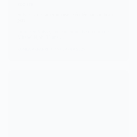
SOCIETE
Suisse : Une camerounaise exécutée par son beau-
père
Drame en Suisse, une camerounaise du nom de
Mirabel Njoh, 33 ans,…
KOMLA AKPANRI
15 FÉVRIER 2025