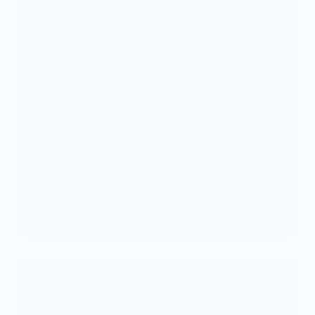
COOPÉRATION
Niger: Réouverture du bureau de la coopération
Suisse à Niamey
À un mois et demi du coup d’État militaire au Niger,
les…
KOMLA AKPANRI
20 SEPTEMBRE 2023