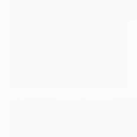
FOOTBALL
Suisse : Infantino promet une Coupe du monde sans
favoritisme “Aucun cadeau, seul le mérite compte”
Zurich, décembre 2025 – Le président de la FIFA,
Gianni Infantino, a…
KOMLA AKPANRI
9 DÉCEMBRE 2025