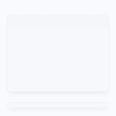
Les superbactéries résistantes aux médicaments et
responsables de graves infections constituent une…
KOMLA AKPANRI
22 MAI 2023