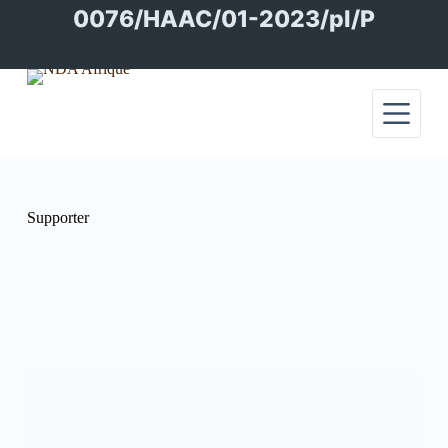
Passer
0076/HAAC/01-2023/pl/P
au
contenu
Supporter